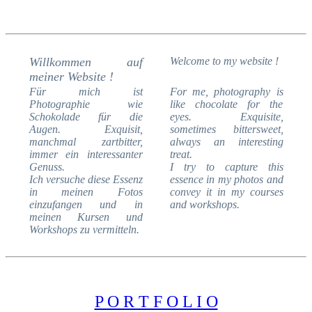
Willkommen auf
Welcome to my website !
meiner Website !
Für mich ist
For me, photography is
Photographie wie
like chocolate for the
Schokolade für die
eyes. Exquisite,
Augen. Exquisit,
sometimes bittersweet,
manchmal zartbitter,
always an interesting
immer ein interessanter
treat.
Genuss.
I try to capture this
Ich versuche diese Essenz
essence in my photos and
in meinen Fotos
convey it in my courses
einzufangen und in
and workshops.
meinen Kursen und
Workshops zu vermitteln.
P O R T F O L I O